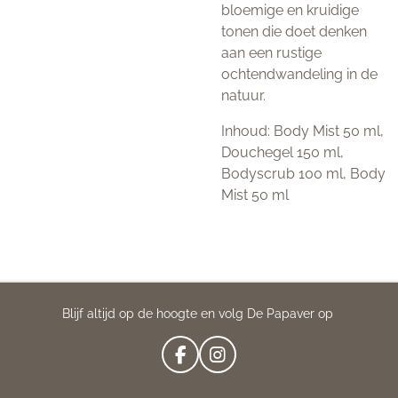
bloemige en kruidige
tonen die doet denken
aan een rustige
ochtendwandeling in de
natuur.
Inhoud: Body Mist 50 ml,
Douchegel 150 ml,
Bodyscrub 100 ml, Body
Mist 50 ml
Blijf altijd op de hoogte en volg De Papaver op
F
I
A
N
C
S