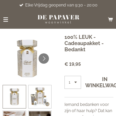
Elke Vrijdag geopend van 9:30 - 20:00
Ga
direct
naar
de
hoofdinhoud
100% LEUK -
Cadeaupakket -
Bedankt
€ 19,95
IN
WINKELWA
Iemand bedanken voor
zijn of haar hulp? Dat kan