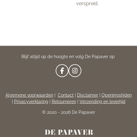
verspreid.
Blijf altijd op de hoogte en volg De Papaver op
F
I
A
N
C
S
E
T
Algemene voorwaarden
|
Contact
|
Disclaimer
|
Openingstijden
B
A
|
Privacyverklaring
|
Retourneren
|
Verzending en levertijd
O
G
O
R
© 2020 - 2026 De Papaver
K
A
M