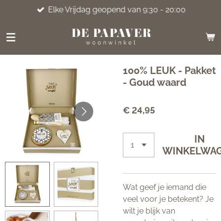
Elke Vrijdag geopend van 9:30 - 20:00
Ga
direct
naar
de
hoofdinhoud
100% LEUK - Pakket
- Goud waard
€ 24,95
IN
WINKELWA
Wat geef je iemand die
veel voor je betekent? Je
wilt je blijk van