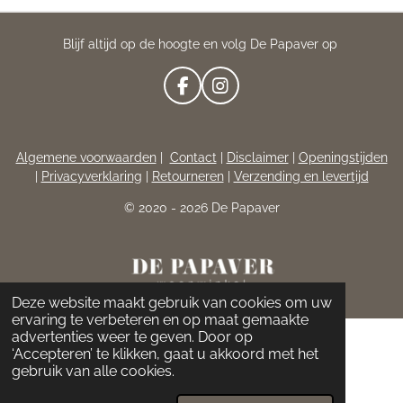
Blijf altijd op de hoogte en volg De Papaver op
F
I
A
N
C
S
E
T
Algemene voorwaarden
|
Contact
|
Disclaimer
|
Openingstijden
B
A
|
Privacyverklaring
|
Retourneren
|
Verzending en levertijd
O
G
O
R
© 2020 - 2026 De Papaver
K
A
M
Deze website maakt gebruik van cookies om uw
ervaring te verbeteren en op maat gemaakte
advertenties weer te geven. Door op
‘Accepteren’ te klikken, gaat u akkoord met het
gebruik van alle cookies.