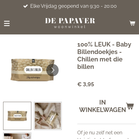
Elke Vrijdag geopend van 9:30 - 20:00
Ga
direct
naar
de
hoofdinhoud
100% LEUK - Baby
Billendoekjes -
Chillen met die
billen
€ 3,95
IN
WINKELWAGEN
Of je nu zelf net een