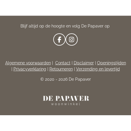
Blijf altijd op de hoogte en volg De Papaver op
F
I
A
N
C
S
E
T
Algemene voorwaarden
|
Contact
|
Disclaimer
|
Openingstijden
B
A
|
Privacyverklaring
|
Retourneren
|
Verzending en levertijd
O
G
O
R
© 2020 - 2026 De Papaver
K
A
M