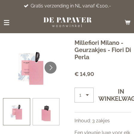
Gratis verzending in NL vanaf €100,-
Ga
direct
naar
de
hoofdinhoud
Millefiori Milano -
Geurzakjes - Fiori Di
Perla
€ 14,90
IN
WINKELWA
Inhoud: 3 zakjes
Een vleugje luxe voor elk