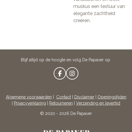
muskus een textuur van
elegante zachtheid
creëren.
Blijf altijd op de hoogte en volg De Papaver op
F
I
A
N
C
S
E
T
Algemene voorwaarden
|
Contact
|
Disclaimer
|
Openingstijden
B
A
|
Privacyverklaring
|
Retourneren
|
Verzending en levertijd
O
G
O
R
© 2020 - 2026 De Papaver
K
A
M