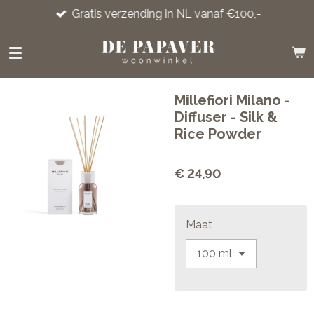
Gratis verzending in NL vanaf €100,-
Ga
direct
naar
de
hoofdinhoud
Millefiori Milano -
Diffuser - Silk &
Rice Powder
€ 24,90
Maat