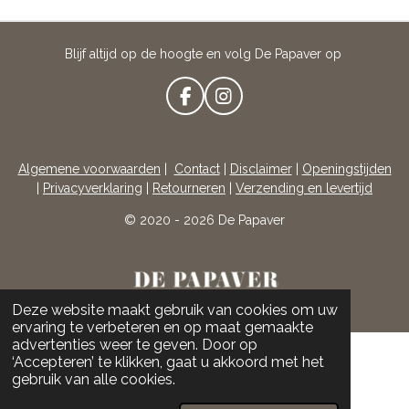
Blijf altijd op de hoogte en volg De Papaver op
F
I
A
N
C
S
E
T
Algemene voorwaarden
|
Contact
|
Disclaimer
|
Openingstijden
B
A
|
Privacyverklaring
|
Retourneren
|
Verzending en levertijd
O
G
O
R
© 2020 - 2026 De Papaver
K
A
M
Deze website maakt gebruik van cookies om uw
ervaring te verbeteren en op maat gemaakte
advertenties weer te geven. Door op
‘Accepteren’ te klikken, gaat u akkoord met het
gebruik van alle cookies.