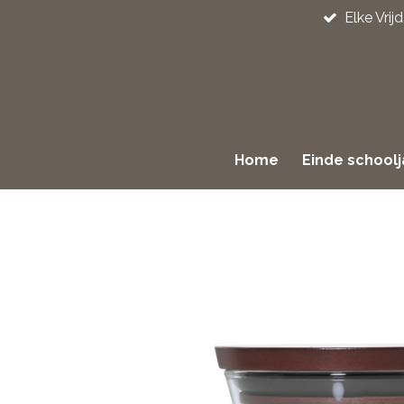
Elke Vri
Ga
direct
naar
de
hoofdinhoud
Home
Einde school