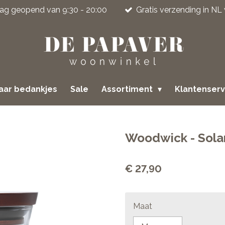
jdag geopend van 9:30 - 20:00
Gratis verzending in NL
jaar bedankjes
Sale
Assortiment
Klantenser
Woodwick - Sola
€ 27,90
Maat