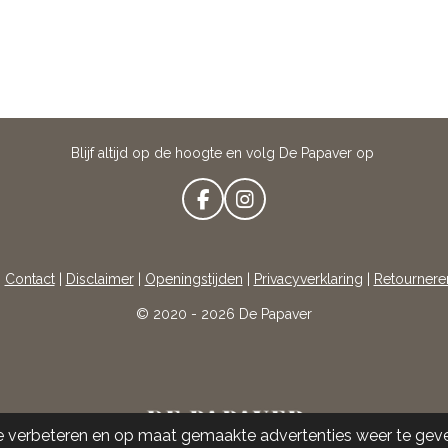
Blijf altijd op de hoogte en volg De Papaver op
F
I
A
N
C
S
E
T
|
Contact
|
Disclaimer
|
Openingstijden
|
Privacyverklaring
|
Retournere
B
A
O
G
© 2020 - 2026 De Papaver
O
R
K
A
M
e verbeteren en op maat gemaakte advertenties weer te gev