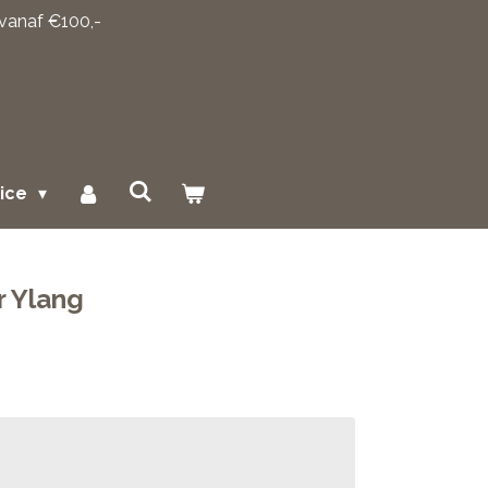
 vanaf €100,-
vice
r Ylang