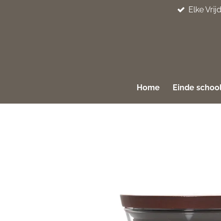
Elke Vri
Ga
direct
naar
de
hoofdinhoud
Home
Einde school