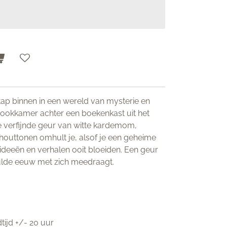
Stap binnen in een wereld van mysterie en
rookkamer achter een boekenkast uit het
e verfijnde geur van witte kardemom,
outtonen omhult je, alsof je een geheime
ideeën en verhalen ooit bloeiden. Een geur
gulde eeuw met zich meedraagt.
tijd +/- 20 uur