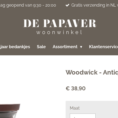
jdag geopend van 9:30 - 20:00
Gratis verzending in NL
jaar bedankjes
Sale
Assortiment
Klantenservi
Woodwick - Anti
€ 38,90
Maat