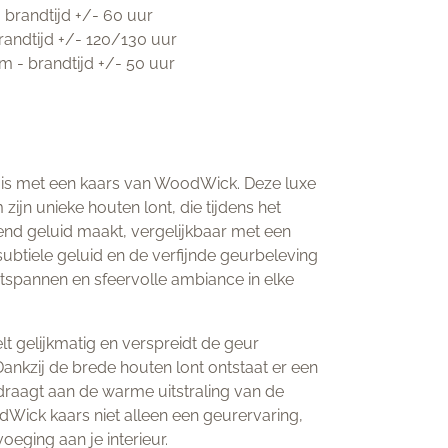
 brandtijd +/- 60 uur
brandtijd +/- 120/130 uur
 cm - brandtijd +/- 50 uur
uis met een kaars van WoodWick. Deze luxe
ijn unieke houten lont, die tijdens het
end geluid maakt, vergelijkbaar met een
subtiele geluid en de verfijnde geurbeleving
spannen en sfeervolle ambiance in elke
 gelijkmatig en verspreidt de geur
Dankzij de brede houten lont ontstaat er een
jdraagt aan de warme uitstraling van de
dWick kaars niet alleen een geurervaring,
oeging aan je interieur.