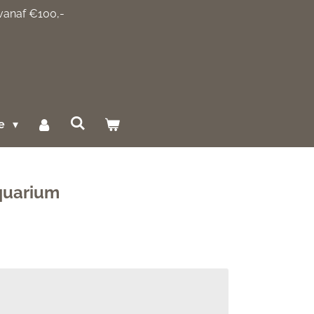
 vanaf €100,-
ce
quarium