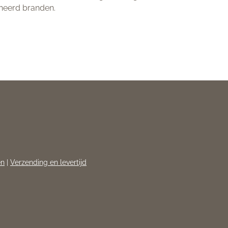
eheerd branden.
en
|
Verzending en levertijd