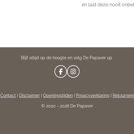
en laat deze nooit onb
Blijf altijd op de hoogte en volg De Papaver op
F
I
A
N
C
S
E
T
|
Contact
|
Disclaimer
|
Openingstijden
|
Privacyverklaring
|
Retourner
B
A
O
G
© 2020 - 2026 De Papaver
O
R
K
A
M