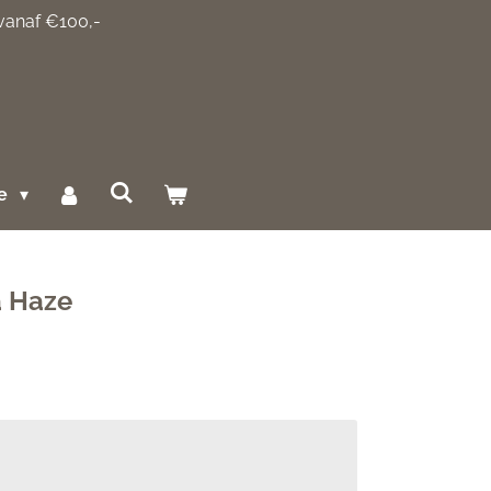
 vanaf €100,-
ce
a Haze