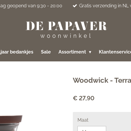
jdag geopend van 9:30 - 20:00
Gratis verzending in NL
jaar bedankjes
Sale
Assortiment
Klantenservi
Woodwick - Terr
€ 27,90
Maat