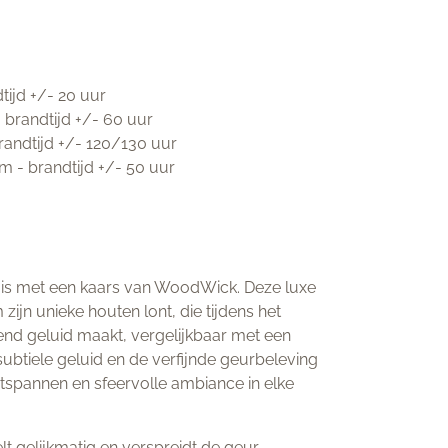
tijd +/- 20 uur
 brandtijd +/- 60 uur
brandtijd +/- 120/130 uur
 cm - brandtijd +/- 50 uur
uis met een kaars van WoodWick. Deze luxe
ijn unieke houten lont, die tijdens het
end geluid maakt, vergelijkbaar met een
subtiele geluid en de verfijnde geurbeleving
spannen en sfeervolle ambiance in elke
 gelijkmatig en verspreidt de geur