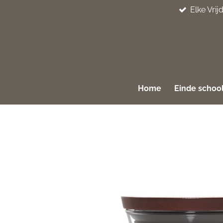
Elke Vri
Ga
direct
naar
de
hoofdinhoud
Home
Einde school